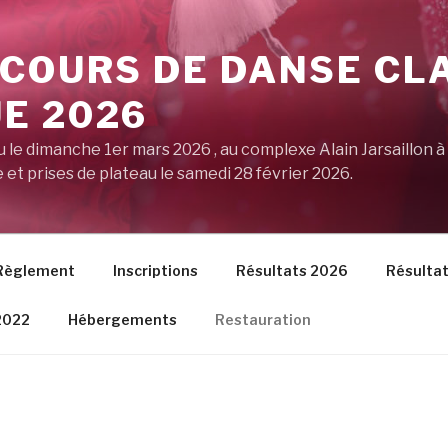
NCOURS DE DANSE CL
E 2026
 le dimanche 1er mars 2026 , au complexe Alain Jarsaillon 
et prises de plateau le samedi 28 février 2026.
Règlement
Inscriptions
Résultats 2026
Résulta
2022
Hébergements
Restauration