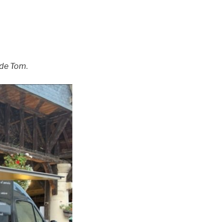
 de Tom
.