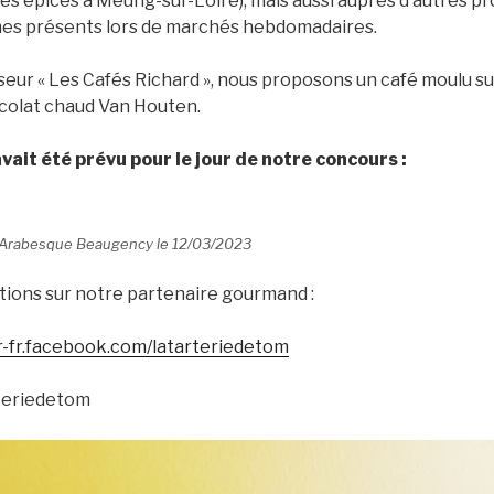
 les épices à Meung-sur-Loire), mais aussi auprès d’autres pr
mes présents lors de marchés hebdomadaires.
eur « Les Cafés Richard », nous proposons un café moulu sur
ocolat chaud Van Houten.
avait été prévu pour le jour de notre concours :
 Arabesque Beaugency le 12/03/2023
ations sur notre partenaire gourmand :
fr-fr.facebook.com/latarteriedetom
teriedetom