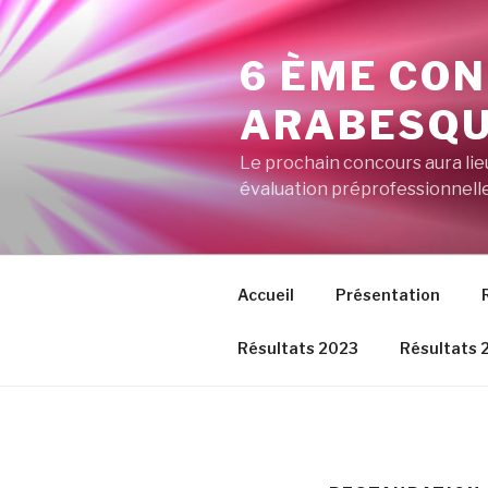
Aller
au
6 ÈME CO
contenu
principal
ARABESQU
Le prochain concours aura lieu
évaluation préprofessionnelle 
Accueil
Présentation
Résultats 2023
Résultats 